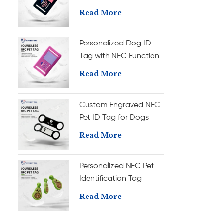
Tag, Custom Silicone
Read More
Dog Name Tag
Personalized Dog ID
Tag with NFC Function
Custom Silicone Name
Read More
Tag
Custom Engraved NFC
Pet ID Tag for Dogs
Personalized Silicone
Read More
Name Tag
Personalized NFC Pet
Identification Tag
Custom Silicone Dog
Read More
Name Tag