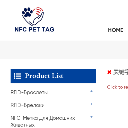
HOME
A SIMPLE GUIDE TO CONTACTLESS PET SAFETY:NFC PET TAG
СИЛИКОНОВЫЕ RFID-БРАСЛЕТЫ
БРЕЛОКИ ДЛЯ КЛЮЧЕЙ С RFID-МЕТКАМИ И
关键
Product List
Click to r
RFID-Браслеты
RFID-Брелоки
NFC-Метка Для Домашних
Животных