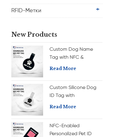
RFID-Метки
New Products
Custom Dog Name
Tag with NFC &
Personalization Silicone
Read More
Pet ID Tag
Custom Silicone Dog
ID Tag with
Personalized NFC
Read More
Engraved Pet Name
Tag
NFC-Enabled
Personalized Pet ID