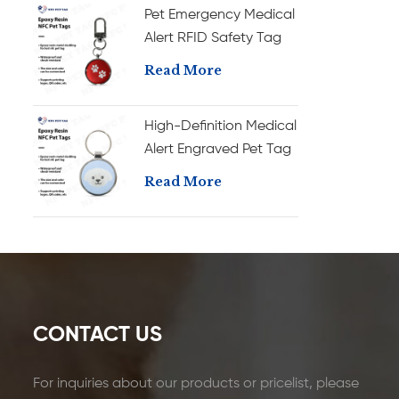
Pet Emergency Medical
Alert RFID Safety Tag
with Anti-Fade
Read More
Engraving Durable
Epoxy Pet ID Tag
High-Definition Medical
Alert Engraved Pet Tag
with RFID Chip Durable
Read More
Epoxy Pet ID Tag
CONTACT US
For inquiries about our products or pricelist, please