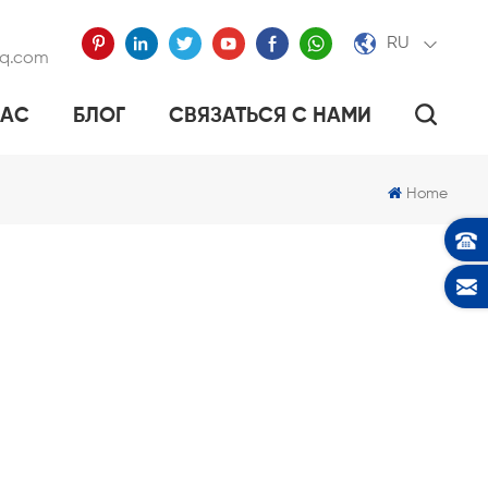
RU
qq.com
НАС
БЛОГ
СВЯЗАТЬСЯ С НАМИ
ЭПОКСИДНОЙ СМОЛЫ
ТАЛЛИЧЕСКИЙ ТЕГ
АЕТ ПОСУДУ «УМНОЙ».
Home