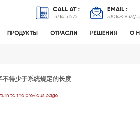
CALL AT :
EMAIL :
13714151575
3301495833@
ПРОДУКТЫ
ОТРАСЛИ
РЕШЕНИЯ
О 
 ЭПОКСИДНОЙ СМОЛОЙ
ПРОМЫШЛЕННОЕ УПРАВЛЕНИЕ ПРАЧЕЧНЫМИ
NFC-МЕТКА ДЛЯ ДОМАШНИХ ЖИВОТНЫХ
ПРОГРАММНОЕ РЕШЕНИЕ ДЛЯ ПЭТ
RFID-МЕТКА ИЗ 
НОРМАЛЬНЫЙ МЕ
ТЕХНОЛОГИЯ NFC ДЕЛ
字不得少于系统规定的长度
eturn to the previous page